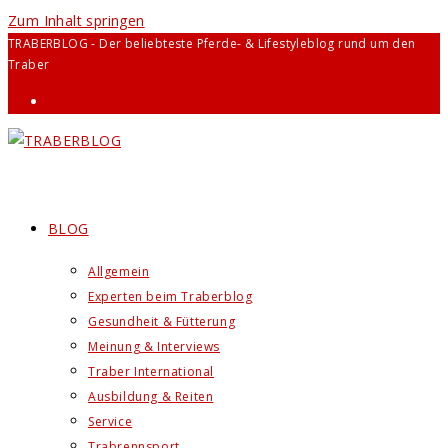
Zum Inhalt springen
TRABERBLOG - Der beliebteste Pferde- & Lifestyleblog rund um den
Traber
BLOG
Allgemein
Experten beim Traberblog
Gesundheit & Fütterung
Meinung & Interviews
Traber International
Ausbildung & Reiten
Service
Trabrennsport