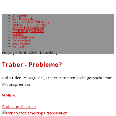
Allgemein
Der Heuboden
Gesundheit & Fütterung
Meinung & Interviews
Traber International
Ausbildung & Reiten
Service
Trabrennsport
Datenschutz
Impressum
Kontakt
Copyright 2016 - 2026 - Traberblog
Traber - Probleme?
Hol dir den Praxisguide „Traber trainieren leicht gemacht“ zum
Aktionspreis von
9,95 €
Probleme lösen ⟶