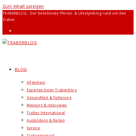
Zum Inhalt springen
TRABERBLOG - Der beliebteste Pferde- & Lifestyleblog rund um den
Traber
BLOG
Allgemein
Experten beim Traberblog
Gesundheit & Fütterung
Meinung & Interviews
Traber International
Ausbildung & Reiten
Service
Trabrennsport