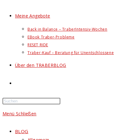
Meine Angebote
Back in Balance – TraberIntensiv-Wochen
EBook Traber-Probleme
RESET RIDE
Traber-Kauf – Beratung für Unentschlossene
Über den TRABERBLOG
Website-
Suche
Menü
Schließen
umschalten
BLOG
Allgemein