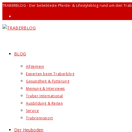
Zum
TRABERBLOG - Der beliebteste Pferde- & Lifestyleblog rund um den Trab
Inhalt
springen
BLOG
Allgemein
Experten beim Traberblog
Gesundheit & Fütterung
Meinung & Interviews
Traber International
Ausbildung & Reiten
Service
Trabrennsport
Der Heuboden