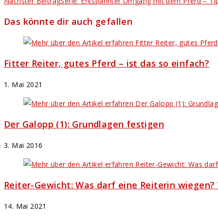
Artikel
Nächster Beitrag
Serie: Entspannter Umgang mit dem Pferd – Tip
ansehen
Das könnte dir auch gefallen
Fitter Reiter, gutes Pferd – ist das so einfach?
1. Mai 2021
Der Galopp (1): Grundlagen festigen
3. Mai 2016
Reiter-Gewicht: Was darf eine Reiterin wiegen? W
14. Mai 2021