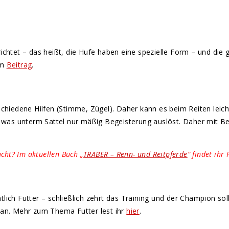
ichtet – das heißt, die Hufe haben eine spezielle Form – und die 
em
Beitrag
.
hiedene Hilfen (Stimme, Zügel). Daher kann es beim Reiten leic
s unterm Sattel nur mäßig Begeisterung auslöst. Daher mit Bedac
cht? Im aktuellen Buch „
TRABER – Renn- und Reitpferde
“ findet ihr 
tlich Futter – schließlich zehrt das Training und der Champion s
lan. Mehr zum Thema Futter lest ihr
hier
.