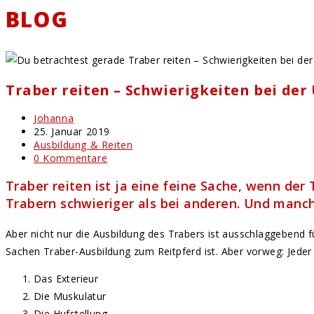
BLOG
Traber reiten – Schwierigkeiten bei de
Beitrags-
Johanna
Autor:
Beitrag
25. Januar 2019
veröffentlicht:
Beitrags-
Ausbildung & Reiten
Kategorie:
Beitrags-
0 Kommentare
Kommentare:
Traber reiten ist ja eine feine Sache, wenn der
Trabern schwieriger als bei anderen. Und manch
Aber nicht nur die Ausbildung des Trabers ist ausschlaggebend
Sachen Traber-Ausbildung zum Reitpferd ist. Aber vorweg: Jeder 
Das Exterieur
Die Muskulatur
Die Hufstellung