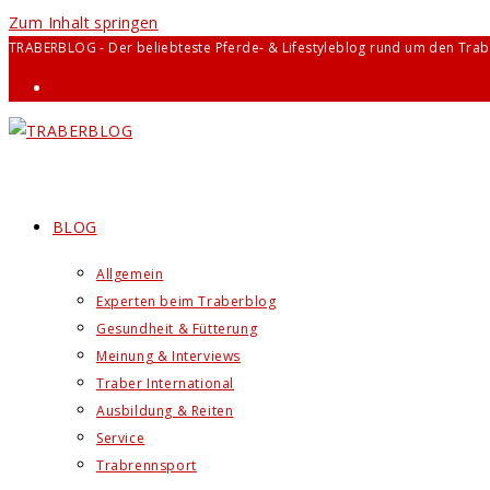
Zum Inhalt springen
TRABERBLOG - Der beliebteste Pferde- & Lifestyleblog rund um den Trab
BLOG
Allgemein
Experten beim Traberblog
Gesundheit & Fütterung
Meinung & Interviews
Traber International
Ausbildung & Reiten
Service
Trabrennsport