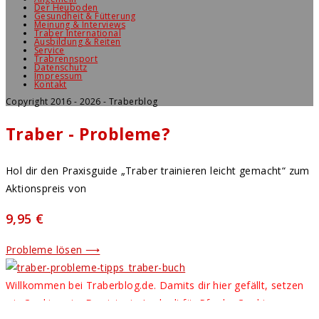
Der Heuboden
Gesundheit & Fütterung
Meinung & Interviews
Traber International
Ausbildung & Reiten
Service
Trabrennsport
Datenschutz
Impressum
Kontakt
Copyright 2016 - 2026 - Traberblog
Traber - Probleme?
Hol dir den Praxisguide „Traber trainieren leicht gemacht“ zum
Aktionspreis von
9,95 €
Probleme lösen ⟶
Willkommen bei Traberblog.de. Damits dir hier gefällt, setzen
wir Cookies ein. Das ist wie Leckerli für Pferde. Cookies