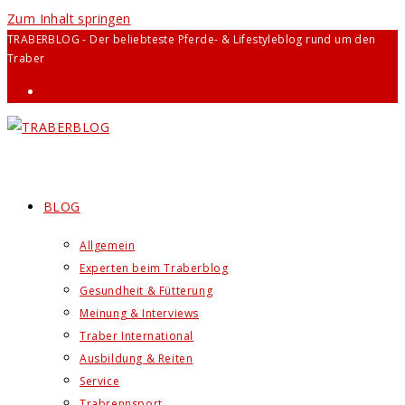
Zum Inhalt springen
TRABERBLOG - Der beliebteste Pferde- & Lifestyleblog rund um den
Traber
BLOG
Allgemein
Experten beim Traberblog
Gesundheit & Fütterung
Meinung & Interviews
Traber International
Ausbildung & Reiten
Service
Trabrennsport