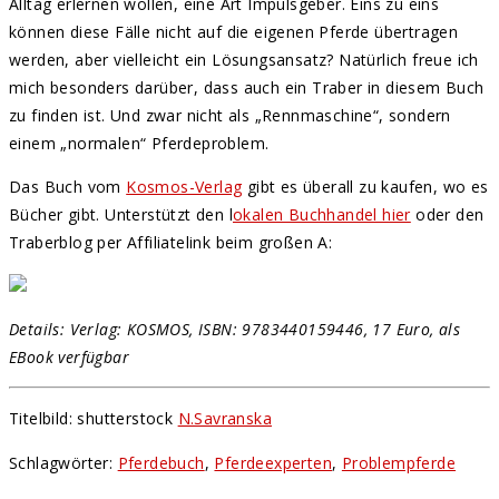
Alltag erlernen wollen, eine Art Impulsgeber. Eins zu eins
können diese Fälle nicht auf die eigenen Pferde übertragen
werden, aber vielleicht ein Lösungsansatz? Natürlich freue ich
mich besonders darüber, dass auch ein Traber in diesem Buch
zu finden ist. Und zwar nicht als „Rennmaschine“, sondern
einem „normalen“ Pferdeproblem.
Das Buch vom
Kosmos-Verlag
gibt es überall zu kaufen, wo es
Bücher gibt. Unterstützt den l
okalen Buchhandel hier
oder den
Traberblog per Affiliatelink beim großen A:
Details: Verlag: KOSMOS, ISBN: 9783440159446, 17 Euro, als
EBook verfügbar
Titelbild: shutterstock
N.Savranska
Schlagwörter
:
Pferdebuch
,
Pferdeexperten
,
Problempferde