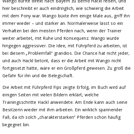
Wango durfte direkt nach Bayern zu Bernd Hackl reisen, und
hier beschreibt er auch eindringlich, wie schwierig die Arbeit
mit dem Pony war. Wango büxte ihm einige Male aus, griff ihn
immer wieder – und stärker an. Normalerweise lässt so ein
Verhalten bei den meisten Pferden nach, wenn der Trainer
weiter arbeitet, mit Ruhe und Konsequenz. Wango wurde
hingegen aggressiver. Die Idee, mit Führpferd zu arbeiten, ist
bei diesem „Problemfall“ grandios. Die Chance hat nicht jeder,
und auch Hackl betont, dass er die Arbeit mit Wango nicht
fortgesetzt hätte, wäre er ein Großpferd gewesen. Zu groß die
Gefahr für ihn und die Belegschaft.
Die Arbeit mit Führpferd Fips zeigte Erfolg, im Buch wird auf
einigen Seiten mit vielen Bildern erklärt, welche
Trainingsschritte Hackl anwendete. Am Ende kann auch seine
Besitzerin wieder mit ihm arbeiten. Ein wirklich spannender
Fall, da ich solch „charakterstarken“ Pferden schon häufig
begegnet bin.