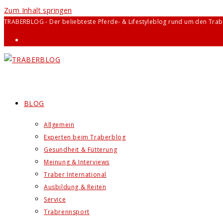
Zum Inhalt springen
TRABERBLOG - Der beliebteste Pferde- & Lifestyleblog rund um den Trab
BLOG
Allgemein
Experten beim Traberblog
Gesundheit & Fütterung
Meinung & Interviews
Traber International
Ausbildung & Reiten
Service
Trabrennsport