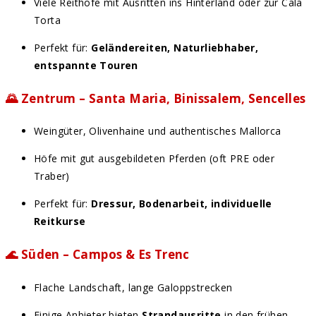
Viele Reithöfe mit Ausritten ins Hinterland oder zur Cala
Torta
Perfekt für:
Geländereiten, Naturliebhaber,
entspannte Touren
🌄
Zentrum – Santa Maria, Binissalem, Sencelles
Weingüter, Olivenhaine und authentisches Mallorca
Höfe mit gut ausgebildeten Pferden (oft PRE oder
Traber)
Perfekt für:
Dressur, Bodenarbeit, individuelle
Reitkurse
🌊
Süden – Campos & Es Trenc
Flache Landschaft, lange Galoppstrecken
Einige Anbieter bieten
Strandausritte
in den frühen