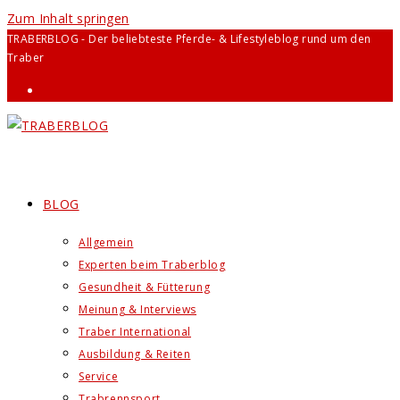
Zum Inhalt springen
TRABERBLOG - Der beliebteste Pferde- & Lifestyleblog rund um den
Traber
BLOG
Allgemein
Experten beim Traberblog
Gesundheit & Fütterung
Meinung & Interviews
Traber International
Ausbildung & Reiten
Service
Trabrennsport