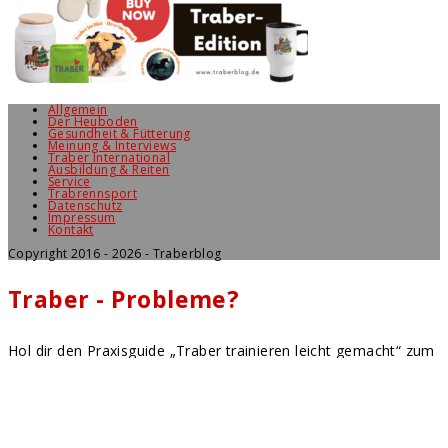
Allgemein
Der Heuboden
Gesundheit & Fütterung
Meinung & Interviews
Traber International
Ausbildung & Reiten
Service
Trabrennsport
Datenschutz
Impressum
Kontakt
Copyright 2016 - 2026 - Traberblog
Traber - Probleme?
Hol dir den Praxisguide „Traber trainieren leicht gemacht“ zum
Aktionspreis von
9,95 €