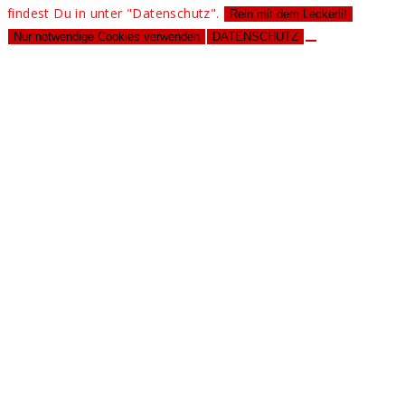
findest Du in unter "Datenschutz".
Rein mit dem Leckerli!
Nur notwendige Cookies verwenden
DATENSCHUTZ