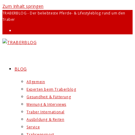
Zum Inhalt springen
TRABERBLOG - Der beliebteste Pferde- & Lifestyleblog rund um den
Traber
BLOG
Allgemein
Experten beim Traberblog
Gesundheit & Fütterung
Meinung & Interviews
Traber International
Ausbildung & Reiten
Service
Trabrennsport