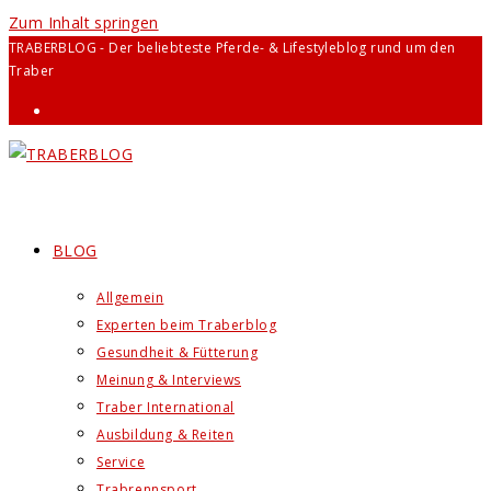
Zum Inhalt springen
TRABERBLOG - Der beliebteste Pferde- & Lifestyleblog rund um den
Traber
BLOG
Allgemein
Experten beim Traberblog
Gesundheit & Fütterung
Meinung & Interviews
Traber International
Ausbildung & Reiten
Service
Trabrennsport