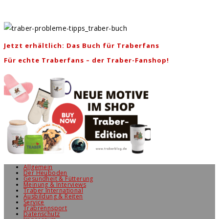
Jetzt erhältlich: Das Buch für Traberfans
Für echte Traberfans – der Traber-Fanshop!
Allgemein
Der Heuboden
Gesundheit & Fütterung
Meinung & Interviews
Traber International
Ausbildung & Reiten
Service
Trabrennsport
Datenschutz