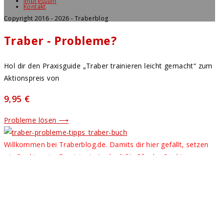
Impressum
Kontakt
Copyright 2016 - 2026 - Traberblog
Traber - Probleme?
Hol dir den Praxisguide „Traber trainieren leicht gemacht“ zum
Aktionspreis von
9,95 €
Probleme lösen ⟶
Willkommen bei Traberblog.de. Damits dir hier gefällt, setzen
wir Cookies ein. Das ist wie Leckerli für Pferde. Cookies
verarbeiten Infos über den Besuch auf der Webseite. Durch
das Weitersurfen auf unsere Seite erklärst du dich mit der
Verwendung von Cookies einverstanden. Weitere Infos dazu
findest Du in unter "Datenschutz".
Rein mit dem Leckerli!
Nur notwendige Cookies verwenden
DATENSCHUTZ