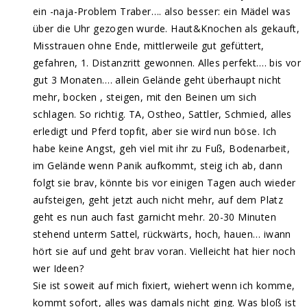
ein -naja-Problem Traber…. also besser: ein Mädel was
über die Uhr gezogen wurde. Haut&Knochen als gekauft,
Misstrauen ohne Ende, mittlerweile gut gefüttert,
gefahren, 1. Distanzritt gewonnen. Alles perfekt…. bis vor
gut 3 Monaten…. allein Gelände geht überhaupt nicht
mehr, bocken , steigen, mit den Beinen um sich
schlagen. So richtig. TA, Ostheo, Sattler, Schmied, alles
erledigt und Pferd topfit, aber sie wird nun böse. Ich
habe keine Angst, geh viel mit ihr zu Fuß, Bodenarbeit,
im Gelände wenn Panik aufkommt, steig ich ab, dann
folgt sie brav, könnte bis vor einigen Tagen auch wieder
aufsteigen, geht jetzt auch nicht mehr, auf dem Platz
geht es nun auch fast garnicht mehr. 20-30 Minuten
stehend unterm Sattel, rückwärts, hoch, hauen… iwann
hört sie auf und geht brav voran. Vielleicht hat hier noch
wer Ideen?
Sie ist soweit auf mich fixiert, wiehert wenn ich komme,
kommt sofort, alles was damals nicht ging. Was bloß ist