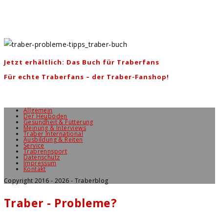
Jetzt erhältlich: Das Buch für Traberfans
Für echte Traberfans – der Traber-Fanshop!
Allgemein
Der Heuboden
Gesundheit & Fütterung
Meinung & Interviews
Traber International
Ausbildung & Reiten
Service
Trabrennsport
Datenschutz
Impressum
Kontakt
Copyright 2016 - 2026 - Traberblog
Traber - Probleme?