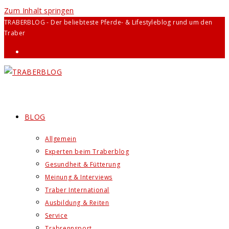
Zum Inhalt springen
TRABERBLOG - Der beliebteste Pferde- & Lifestyleblog rund um den
Traber
BLOG
Allgemein
Experten beim Traberblog
Gesundheit & Fütterung
Meinung & Interviews
Traber International
Ausbildung & Reiten
Service
Trabrennsport