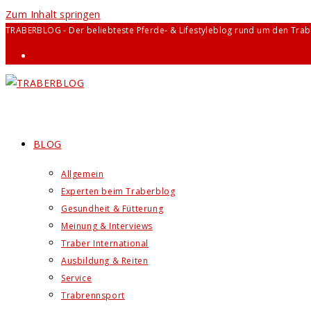
Zum Inhalt springen
TRABERBLOG - Der beliebteste Pferde- & Lifestyleblog rund um den Trab
BLOG
Allgemein
Experten beim Traberblog
Gesundheit & Fütterung
Meinung & Interviews
Traber International
Ausbildung & Reiten
Service
Trabrennsport