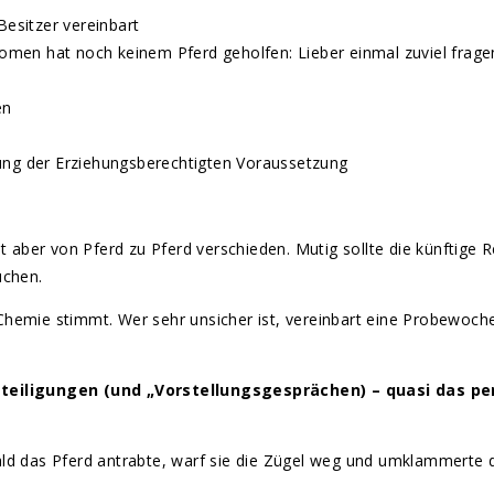
Besitzer vereinbart
tomen hat noch keinem Pferd geholfen: Lieber einmal zuviel frage
en
ärung der Erziehungsberechtigten Voraussetzung
t aber von Pferd zu Pferd verschieden. Mutig sollte die künftige R
uchen.
Chemie stimmt. Wer sehr unsicher ist, vereinbart eine Probewoch
teiligungen (und „Vorstellungsgesprächen) – quasi das pe
ald das Pferd antrabte, warf sie die Zügel weg und umklammerte d