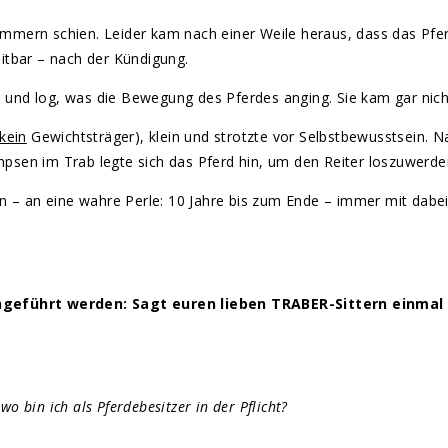
mmern schien. Leider kam nach einer Weile heraus, dass das Pfe
itbar – nach der Kündigung.
n und log, was die Bewegung des Pferdes anging. Sie kam gar nicht 
kein
Gewichtsträger), klein und strotzte vor Selbstbewusstsein. N
lumpsen im Trab legte sich das Pferd hin, um den Reiter loszuwerde
ungen – an eine wahre Perle: 10 Jahre bis zum Ende – immer mit dabe
eingeführt werden: Sagt euren lieben TRABER-Sittern einma
wo bin ich als Pferdebesitzer in der Pflicht?