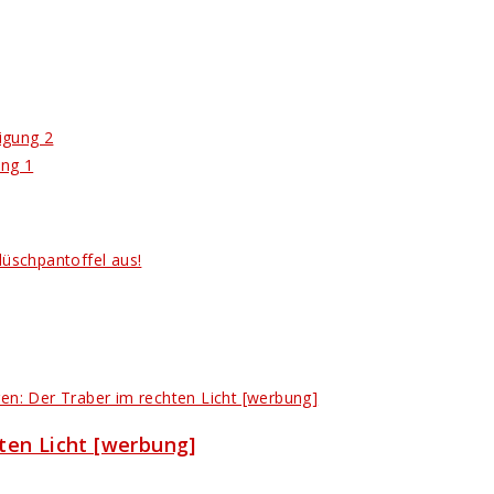
ligung 2
ung 1
hten Licht [werbung]