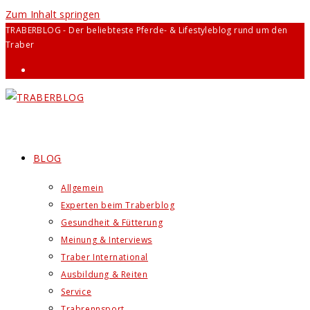
Zum Inhalt springen
TRABERBLOG - Der beliebteste Pferde- & Lifestyleblog rund um den
Traber
BLOG
Allgemein
Experten beim Traberblog
Gesundheit & Fütterung
Meinung & Interviews
Traber International
Ausbildung & Reiten
Service
Trabrennsport