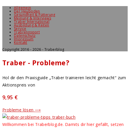
Allgemein
Der Heuboden
Gesundheit & Fütterung
Meinung & Interviews
Traber International
Ausbildung & Reiten
Service
Trabrennsport
Datenschutz
Impressum
Kontakt
Copyright 2016 - 2026 - Traberblog
Traber - Probleme?
Hol dir den Praxisguide „Traber trainieren leicht gemacht“ zum
Aktionspreis von
9,95 €
Probleme lösen ⟶
Willkommen bei Traberblog.de. Damits dir hier gefällt, setzen