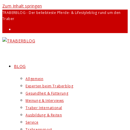
Zum Inhalt springen
TRABERBLOG - Der beliebteste Pferde- & Lifestyleblog rund um den
Traber
BLOG
Allgemein
Experten beim Traberblog
Gesundheit & Fütterung
Meinung & Interviews
Traber International
Ausbildung & Reiten
Service
Trabrennsport