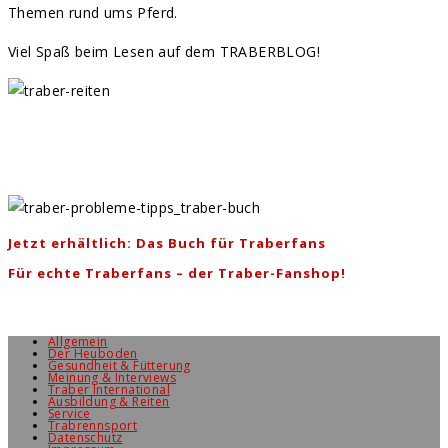
Themen rund ums Pferd.
Viel Spaß beim Lesen auf dem TRABERBLOG!
Jetzt erhältlich: Das Buch für Traberfans
Für echte Traberfans – der Traber-Fanshop!
Allgemein
Der Heuboden
Gesundheit & Fütterung
Meinung & Interviews
Traber International
Ausbildung & Reiten
Service
Trabrennsport
Datenschutz