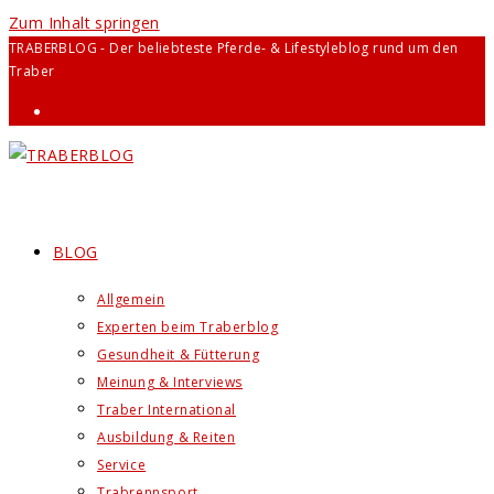
Zum Inhalt springen
TRABERBLOG - Der beliebteste Pferde- & Lifestyleblog rund um den
Traber
BLOG
Allgemein
Experten beim Traberblog
Gesundheit & Fütterung
Meinung & Interviews
Traber International
Ausbildung & Reiten
Service
Trabrennsport