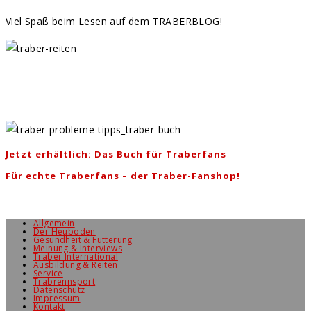
Viel Spaß beim Lesen auf dem TRABERBLOG!
Jetzt erhältlich: Das Buch für Traberfans
Für echte Traberfans – der Traber-Fanshop!
Allgemein
Der Heuboden
Gesundheit & Fütterung
Meinung & Interviews
Traber International
Ausbildung & Reiten
Service
Trabrennsport
Datenschutz
Impressum
Kontakt