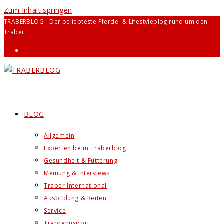
Zum Inhalt springen
TRABERBLOG - Der beliebteste Pferde- & Lifestyleblog rund um den
Traber
BLOG
Allgemein
Experten beim Traberblog
Gesundheit & Fütterung
Meinung & Interviews
Traber International
Ausbildung & Reiten
Service
Trabrennsport