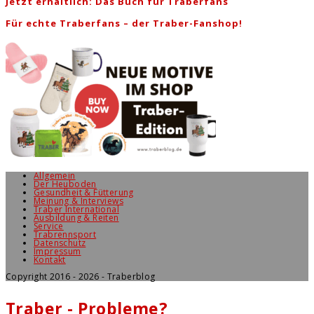
Jetzt erhältlich: Das Buch für Traberfans
Für echte Traberfans – der Traber-Fanshop!
Allgemein
Der Heuboden
Gesundheit & Fütterung
Meinung & Interviews
Traber International
Ausbildung & Reiten
Service
Trabrennsport
Datenschutz
Impressum
Kontakt
Copyright 2016 - 2026 - Traberblog
Traber - Probleme?