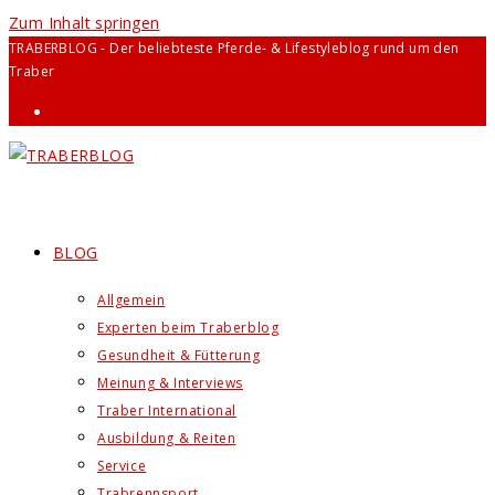
Zum Inhalt springen
TRABERBLOG - Der beliebteste Pferde- & Lifestyleblog rund um den
Traber
BLOG
Allgemein
Experten beim Traberblog
Gesundheit & Fütterung
Meinung & Interviews
Traber International
Ausbildung & Reiten
Service
Trabrennsport