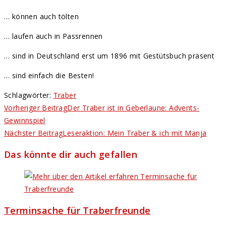
… können auch tölten
… laufen auch in Passrennen
… sind in Deutschland erst um 1896 mit Gestütsbuch präsent
… sind einfach die Besten!
Schlagwörter
:
Traber
Weitere
Vorheriger Beitrag
Der Traber ist in Geberlaune: Advents-
Artikel
Gewinnspiel
Nächster Beitrag
Leseraktion: Mein Traber & ich mit Manja
ansehen
Das könnte dir auch gefallen
Terminsache für Traberfreunde