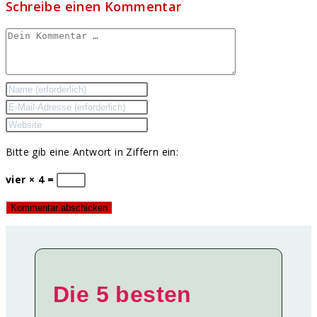
Schreibe einen Kommentar
Kommentar
Gib
deinen
Gib
Namen
deine
Gib
oder
E-
deine
Bitte gib eine Antwort in Ziffern ein:
Benutzernamen
Mail-
Website-
zum
Adresse
URL
vier × 4 =
Kommentieren
zum
ein
ein
Kommentieren
(optional)
ein
Die 5 besten