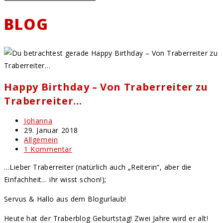
BLOG
Happy Birthday – Von Traberreiter zu
Traberreiter…
Beitrags-
Johanna
Autor:
Beitrag
29. Januar 2018
veröffentlicht:
Beitrags-
Allgemein
Kategorie:
Beitrags-
1 Kommentar
Kommentare:
…Lieber Traberreiter (natürlich auch „Reiterin“, aber die
Einfachheit… ihr wisst schon!);
Servus & Hallo aus dem Blogurlaub!
Heute hat der Traberblog Geburtstag! Zwei Jahre wird er alt!