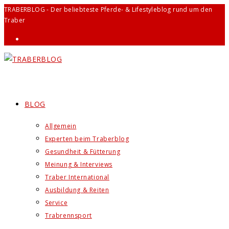
Zum
TRABERBLOG - Der beliebteste Pferde- & Lifestyleblog rund um den
Traber
Inhalt
springen
BLOG
Allgemein
Experten beim Traberblog
Gesundheit & Fütterung
Meinung & Interviews
Traber International
Ausbildung & Reiten
Service
Trabrennsport