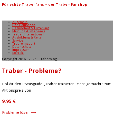
Für echte Traberfans – der Traber-Fanshop!
Allgemein
Der Heuboden
Gesundheit & Fütterung
Meinung & Interviews
Traber International
Ausbildung & Reiten
Service
Trabrennsport
Datenschutz
Impressum
Kontakt
Copyright 2016 - 2026 - Traberblog
Traber - Probleme?
Hol dir den Praxisguide „Traber trainieren leicht gemacht“ zum
Aktionspreis von
9,95 €
Probleme lösen ⟶