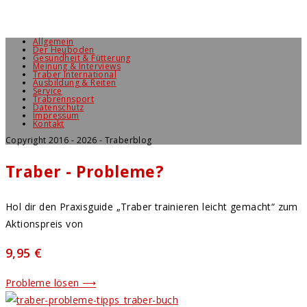
Allgemein
Der Heuboden
Gesundheit & Fütterung
Meinung & Interviews
Traber International
Ausbildung & Reiten
Service
Trabrennsport
Datenschutz
Impressum
Kontakt
Copyright 2016 - 2026 - Traberblog
Traber - Probleme?
Hol dir den Praxisguide „Traber trainieren leicht gemacht“ zum
Aktionspreis von
9,95 €
Probleme lösen ⟶