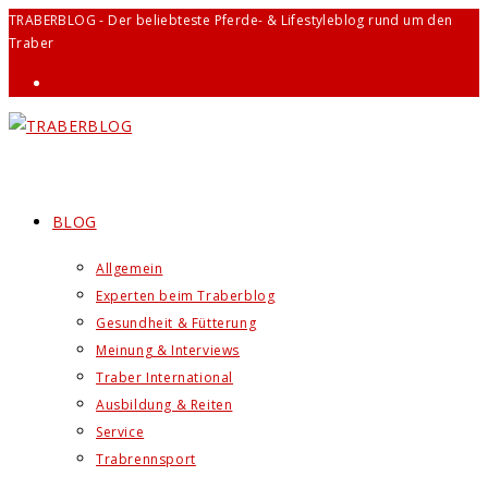
Zum
TRABERBLOG - Der beliebteste Pferde- & Lifestyleblog rund um den
Traber
Inhalt
springen
BLOG
Allgemein
Experten beim Traberblog
Gesundheit & Fütterung
Meinung & Interviews
Traber International
Ausbildung & Reiten
Service
Trabrennsport