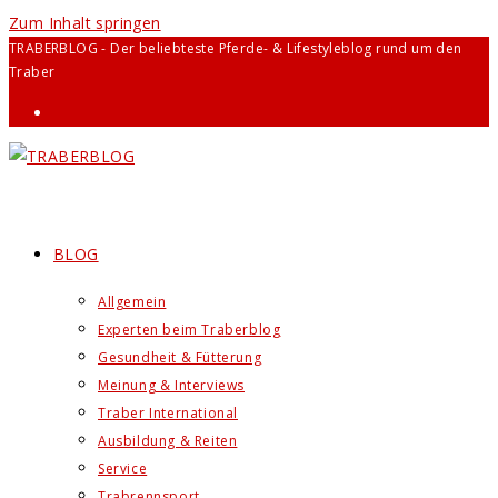
Zum Inhalt springen
TRABERBLOG - Der beliebteste Pferde- & Lifestyleblog rund um den
Traber
BLOG
Allgemein
Experten beim Traberblog
Gesundheit & Fütterung
Meinung & Interviews
Traber International
Ausbildung & Reiten
Service
Trabrennsport