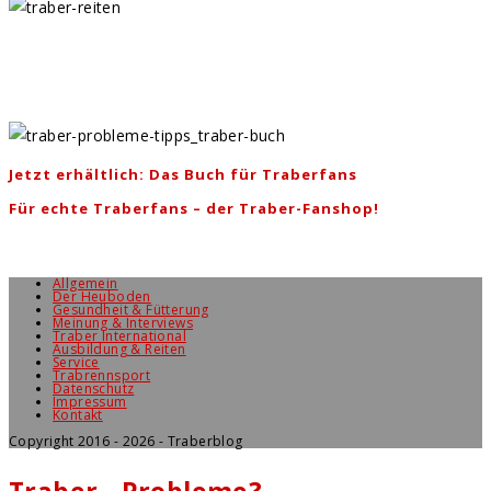
Jetzt erhältlich: Das Buch für Traberfans
Für echte Traberfans – der Traber-Fanshop!
Allgemein
Der Heuboden
Gesundheit & Fütterung
Meinung & Interviews
Traber International
Ausbildung & Reiten
Service
Trabrennsport
Datenschutz
Impressum
Kontakt
Copyright 2016 - 2026 - Traberblog
Traber - Probleme?