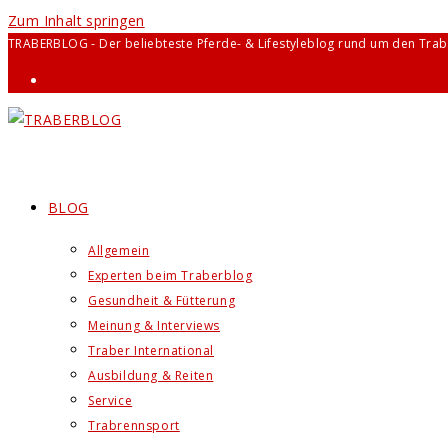
Zum Inhalt springen
TRABERBLOG - Der beliebteste Pferde- & Lifestyleblog rund um den Trab
BLOG
Allgemein
Experten beim Traberblog
Gesundheit & Fütterung
Meinung & Interviews
Traber International
Ausbildung & Reiten
Service
Trabrennsport