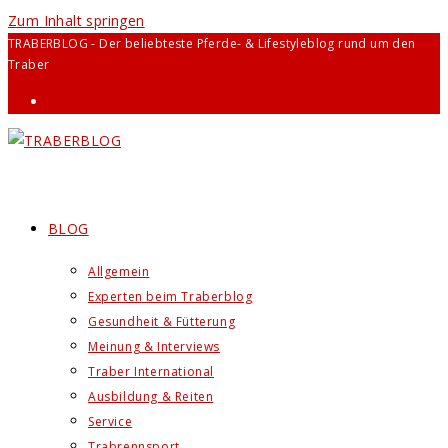
Zum Inhalt springen
TRABERBLOG - Der beliebteste Pferde- & Lifestyleblog rund um den
Traber
BLOG
Allgemein
Experten beim Traberblog
Gesundheit & Fütterung
Meinung & Interviews
Traber International
Ausbildung & Reiten
Service
Trabrennsport