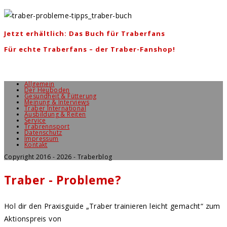
Jetzt erhältlich: Das Buch für Traberfans
Für echte Traberfans – der Traber-Fanshop!
Allgemein
Der Heuboden
Gesundheit & Fütterung
Meinung & Interviews
Traber International
Ausbildung & Reiten
Service
Trabrennsport
Datenschutz
Impressum
Kontakt
Copyright 2016 - 2026 - Traberblog
Traber - Probleme?
Hol dir den Praxisguide „Traber trainieren leicht gemacht“ zum
Aktionspreis von