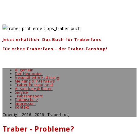
Jetzt erhältlich: Das Buch für Traberfans
Für echte Traberfans – der Traber-Fanshop!
Allgemein
Der Heuboden
Gesundheit & Fütterung
Meinung & Interviews
Traber International
Ausbildung & Reiten
Service
Trabrennsport
Datenschutz
Impressum
Kontakt
Copyright 2016 - 2026 - Traberblog
Traber - Probleme?