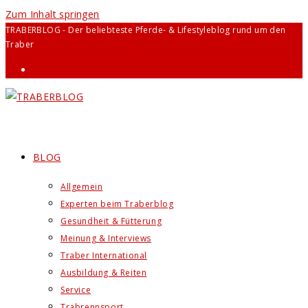
Zum Inhalt springen
TRABERBLOG - Der beliebteste Pferde- & Lifestyleblog rund um den
Traber
BLOG
Allgemein
Experten beim Traberblog
Gesundheit & Fütterung
Meinung & Interviews
Traber International
Ausbildung & Reiten
Service
Trabrennsport