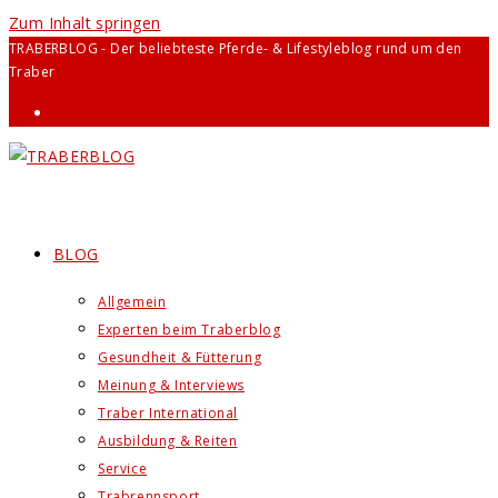
Zum Inhalt springen
TRABERBLOG - Der beliebteste Pferde- & Lifestyleblog rund um den
Traber
BLOG
Allgemein
Experten beim Traberblog
Gesundheit & Fütterung
Meinung & Interviews
Traber International
Ausbildung & Reiten
Service
Trabrennsport