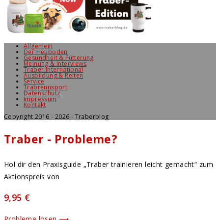
Allgemein
Der Heuboden
Gesundheit & Fütterung
Meinung & Interviews
Traber International
Ausbildung & Reiten
Service
Trabrennsport
Datenschutz
Impressum
Kontakt
Copyright 2016 - 2026 - Traberblog
Traber - Probleme?
Hol dir den Praxisguide „Traber trainieren leicht gemacht“ zum
Aktionspreis von
9,95 €
Probleme lösen ⟶