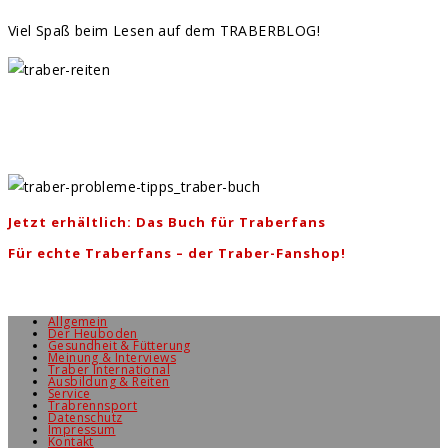
Viel Spaß beim Lesen auf dem TRABERBLOG!
Jetzt erhältlich: Das Buch für Traberfans
Für echte Traberfans – der Traber-Fanshop!
Allgemein
Der Heuboden
Gesundheit & Fütterung
Meinung & Interviews
Traber International
Ausbildung & Reiten
Service
Trabrennsport
Datenschutz
Impressum
Kontakt