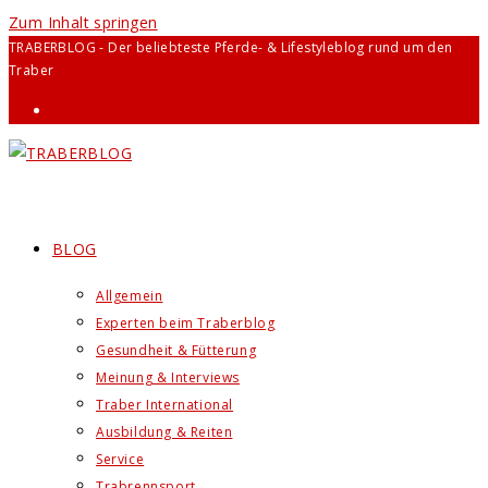
Zum Inhalt springen
TRABERBLOG - Der beliebteste Pferde- & Lifestyleblog rund um den
Traber
BLOG
Allgemein
Experten beim Traberblog
Gesundheit & Fütterung
Meinung & Interviews
Traber International
Ausbildung & Reiten
Service
Trabrennsport