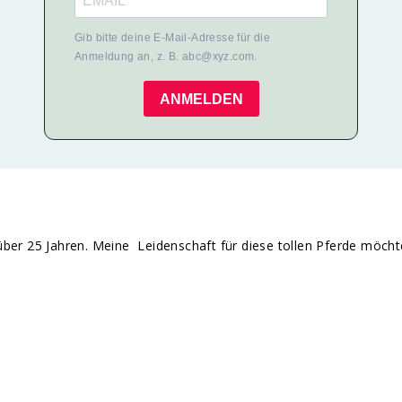
Gib bitte deine E-Mail-Adresse für die
Anmeldung an, z. B. abc@xyz.com.
ANMELDEN
it über 25 Jahren. Meine Leidenschaft für diese tollen Pferde möch