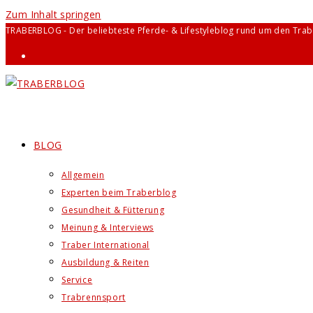
Zum Inhalt springen
TRABERBLOG - Der beliebteste Pferde- & Lifestyleblog rund um den Trab
BLOG
Allgemein
Experten beim Traberblog
Gesundheit & Fütterung
Meinung & Interviews
Traber International
Ausbildung & Reiten
Service
Trabrennsport