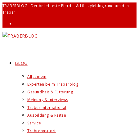
Zum
TRABERBLOG - Der beliebteste Pferde- & Lifestyleblog rund um den
Traber
Inhalt
springen
BLOG
Allgemein
Experten beim Traberblog
Gesundheit & Fütterung
Meinung & Interviews
Traber International
Ausbildung & Reiten
Service
Trabrennsport