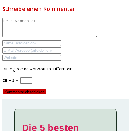
Schreibe einen Kommentar
Kommentar
Gib
deinen
Gib
Namen
deine
Gib
oder
E-
deine
Bitte gib eine Antwort in Ziffern ein:
Benutzernamen
Mail-
Website-
zum
Adresse
URL
20 − 5 =
Kommentieren
zum
ein
ein
Kommentieren
(optional)
ein
Die 5 besten