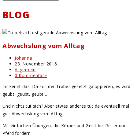
BLOG
Abwechslung vom Alltag
Beitrags-
Johanna
Autor:
Beitrag
23. November 2016
veröffentlicht:
Beitrags-
Allgemein
Kategorie:
Beitrags-
0 Kommentare
Kommentare:
Ihr kennt das: Da soll der Traber gesetzt galoppieren, es wird
geübt, geübt, geübt…
Und nichts tut sich? Aber etwas anderes tut da eventuell mal
gut: Abwechslung vom Alltag.
Mit einfachen Übungen, die Körper und Geist bei Reiter und
Pferd fördern.