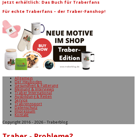
Jetzt erhältlich: Das Buch für Traberfans
Für echte Traberfans – der Traber-Fanshop!
Allgemein
Der Heuboden
Gesundheit & Fütterung
Meinung & Interviews
Traber International
Ausbildung & Reiten
Service
Trabrennsport
Datenschutz
Impressum
Kontakt
Copyright 2016 - 2026 - Traberblog
Traber - Probleme?