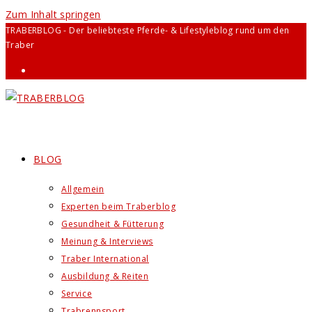
Zum Inhalt springen
TRABERBLOG - Der beliebteste Pferde- & Lifestyleblog rund um den
Traber
BLOG
Allgemein
Experten beim Traberblog
Gesundheit & Fütterung
Meinung & Interviews
Traber International
Ausbildung & Reiten
Service
Trabrennsport