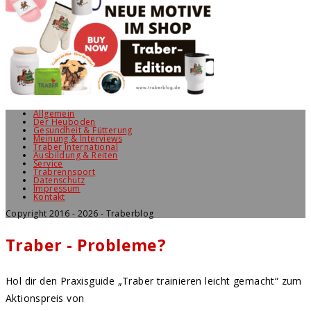
Allgemein
Der Heuboden
Gesundheit & Fütterung
Meinung & Interviews
Traber International
Ausbildung & Reiten
Service
Trabrennsport
Datenschutz
Impressum
Kontakt
Copyright 2016 - 2026 - Traberblog
Traber - Probleme?
Hol dir den Praxisguide „Traber trainieren leicht gemacht“ zum
Aktionspreis von