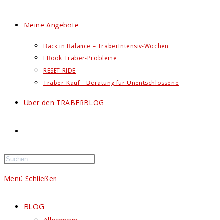
Meine Angebote
Back in Balance – TraberIntensiv-Wochen
EBook Traber-Probleme
RESET RIDE
Traber-Kauf – Beratung für Unentschlossene
Über den TRABERBLOG
Website-
Suche
Menü
Schließen
umschalten
BLOG
Allgemein