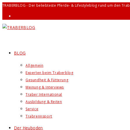
Zum
TRABERBLOG - Der beliebteste Pferde- & Lifestyleblog rund um den Trab
Inhalt
springen
BLOG
Allgemein
Experten beim Traberblog
Gesundheit & Fütterung
Meinung & Interviews
Traber International
Ausbildung & Reiten
Service
Trabrennsport
Der Heuboden