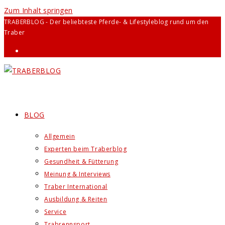
Zum Inhalt springen
TRABERBLOG - Der beliebteste Pferde- & Lifestyleblog rund um den
Traber
BLOG
Allgemein
Experten beim Traberblog
Gesundheit & Fütterung
Meinung & Interviews
Traber International
Ausbildung & Reiten
Service
Trabrennsport