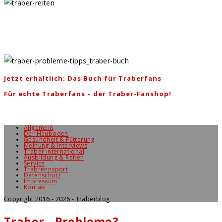
Jetzt erhältlich: Das Buch für Traberfans
Für echte Traberfans – der Traber-Fanshop!
Allgemein
Der Heuboden
Gesundheit & Fütterung
Meinung & Interviews
Traber International
Ausbildung & Reiten
Service
Trabrennsport
Datenschutz
Impressum
Kontakt
Copyright 2016 - 2026 - Traberblog
Traber - Probleme?