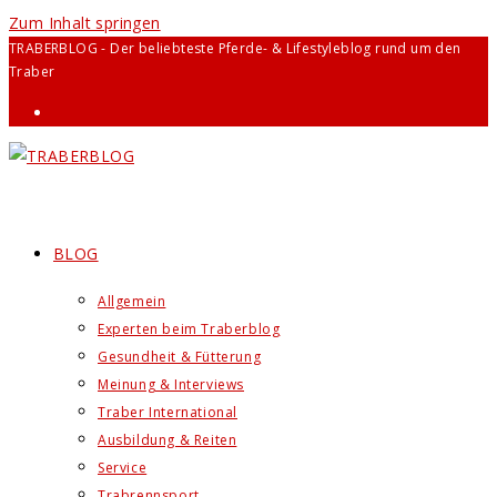
Zum Inhalt springen
TRABERBLOG - Der beliebteste Pferde- & Lifestyleblog rund um den
Traber
BLOG
Allgemein
Experten beim Traberblog
Gesundheit & Fütterung
Meinung & Interviews
Traber International
Ausbildung & Reiten
Service
Trabrennsport