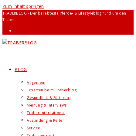
Zum Inhalt springen
TRABERBLOG - Der beliebteste Pferde- & Lifestyleblog rund um den
Traber
BLOG
Allgemein
Experten beim Traberblog
Gesundheit & Fütterung
Meinung & Interviews
Traber International
Ausbildung & Reiten
Service
Trabrennsport