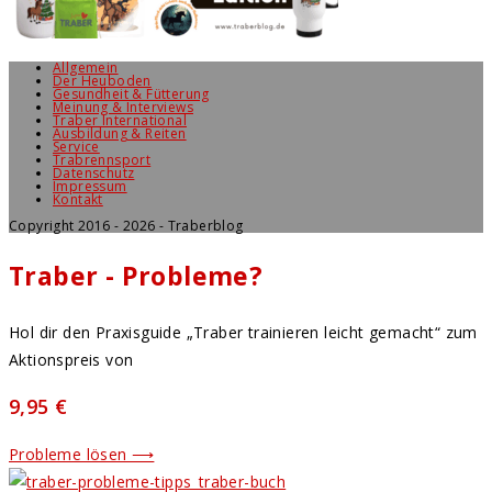
Allgemein
Der Heuboden
Gesundheit & Fütterung
Meinung & Interviews
Traber International
Ausbildung & Reiten
Service
Trabrennsport
Datenschutz
Impressum
Kontakt
Copyright 2016 - 2026 - Traberblog
Traber - Probleme?
Hol dir den Praxisguide „Traber trainieren leicht gemacht“ zum
Aktionspreis von
9,95 €
Probleme lösen ⟶