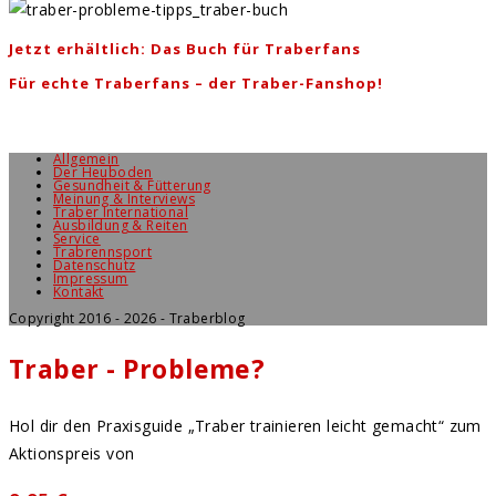
Jetzt erhältlich: Das Buch für Traberfans
Für echte Traberfans – der Traber-Fanshop!
Allgemein
Der Heuboden
Gesundheit & Fütterung
Meinung & Interviews
Traber International
Ausbildung & Reiten
Service
Trabrennsport
Datenschutz
Impressum
Kontakt
Copyright 2016 - 2026 - Traberblog
Traber - Probleme?
Hol dir den Praxisguide „Traber trainieren leicht gemacht“ zum
Aktionspreis von