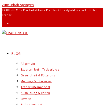
Zum Inhalt springen
TRABERBLOG - Der beliebteste Pferde- & Lifestyleblog rund um den
Traber
BLOG
Allgemein
Experten beim Traberblog
Gesundheit & Fütterung
Meinung & Interviews
Traber International
Ausbildung & Reiten
Service
Trabrennsport