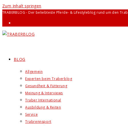
Zum Inhalt springen
TRABERBLOG - Der beliebteste Pferde- & Lifestyleblog rund um den Trab
BLOG
Allgemein
Experten beim Traberblog
Gesundheit & Fütterung
Meinung & Interviews
Traber International
Ausbildung & Reiten
Service
Trabrennsport