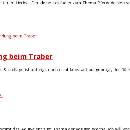
 Reiter im Herbst. Der kleine Leitfaden zum Thema Pferdedecken s
ung beim Traber
ie Sattellage ist anfangs noch nicht konstant ausgeprägt, der Rüc
mmt das Äquivalent zum Thema der vorigen Woche: Ich will von eu