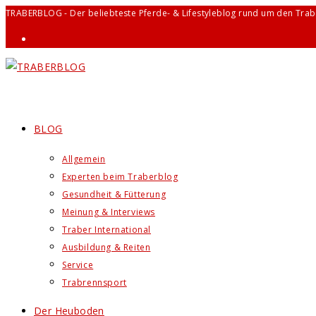
Zum
TRABERBLOG - Der beliebteste Pferde- & Lifestyleblog rund um den Trab
Inhalt
springen
BLOG
Allgemein
Experten beim Traberblog
Gesundheit & Fütterung
Meinung & Interviews
Traber International
Ausbildung & Reiten
Service
Trabrennsport
Der Heuboden