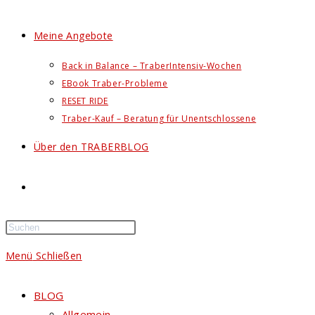
Meine Angebote
Back in Balance – TraberIntensiv-Wochen
EBook Traber-Probleme
RESET RIDE
Traber-Kauf – Beratung für Unentschlossene
Über den TRABERBLOG
Website-
Suche
Menü
Schließen
umschalten
BLOG
Allgemein