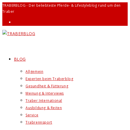
Zum
TRABERBLOG - Der beliebteste Pferde- & Lifestyleblog rund um den
Traber
Inhalt
springen
BLOG
Allgemein
Experten beim Traberblog
Gesundheit & Fütterung
Meinung & Interviews
Traber International
Ausbildung & Reiten
Service
Trabrennsport