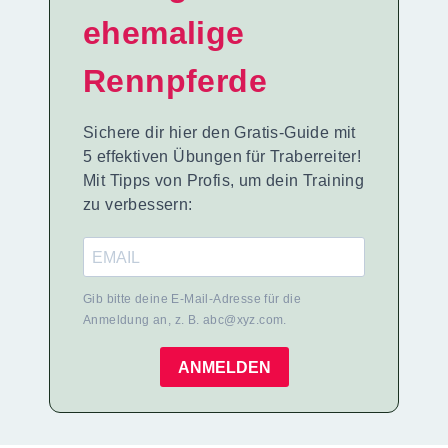
ehemalige
Rennpferde
Sichere dir hier den Gratis-Guide mit
5 effektiven Übungen für Traberreiter!
Mit Tipps von Profis, um dein Training
zu verbessern:
Gib bitte deine E-Mail-Adresse für die
Anmeldung an, z. B. abc@xyz.com.
ANMELDEN