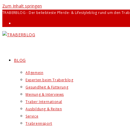
Zum Inhalt springen
TRABERBLOG - Der beliebteste Pferde- & Lifestyleblog rund um den Trab
BLOG
Allgemein
Experten beim Traberblog
Gesundheit & Fütterung
Meinung & Interviews
Traber International
Ausbildung & Reiten
Service
Trabrennsport