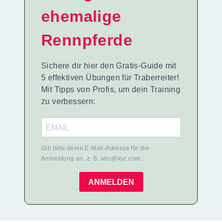
ehemalige
Rennpferde
Sichere dir hier den Gratis-Guide mit
5 effektiven Übungen für Traberreiter!
Mit Tipps von Profis, um dein Training
zu verbessern:
Gib bitte deine E-Mail-Adresse für die
Anmeldung an, z. B. abc@xyz.com.
ANMELDEN