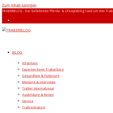
Zum Inhalt springen
TRABERBLOG - Der beliebteste Pferde- & Lifestyleblog rund um den Trab
BLOG
Allgemein
Experten beim Traberblog
Gesundheit & Fütterung
Meinung & Interviews
Traber International
Ausbildung & Reiten
Service
Trabrennsport