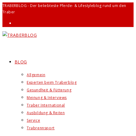
Zum
TRABERBLOG - Der beliebteste Pferde- & Lifestyleblog rund um den
Traber
Inhalt
springen
BLOG
Allgemein
Experten beim Traberblog
Gesundheit & Fütterung
Meinung & Interviews
Traber International
Ausbildung & Reiten
Service
Trabrennsport