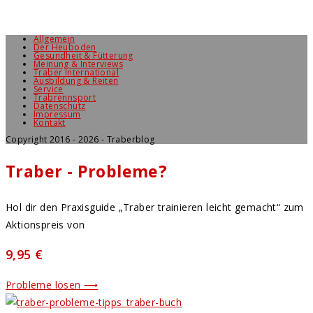
Allgemein
Der Heuboden
Gesundheit & Fütterung
Meinung & Interviews
Traber International
Ausbildung & Reiten
Service
Trabrennsport
Datenschutz
Impressum
Kontakt
Copyright 2016 - 2026 - Traberblog
Traber - Probleme?
Hol dir den Praxisguide „Traber trainieren leicht gemacht“ zum
Aktionspreis von
9,95 €
Probleme lösen ⟶