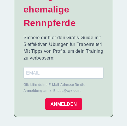
ehemalige
Rennpferde
Sichere dir hier den Gratis-Guide mit
5 effektiven Übungen für Traberreiter!
Mit Tipps von Profis, um dein Training
zu verbessern:
Gib bitte deine E-Mail-Adresse für die
Anmeldung an, z. B. abc@xyz.com.
ANMELDEN