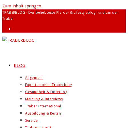
Zum Inhalt springen
TRABERBLOG - Der beliebteste Pferde- & Lifestyleblog rund um den
Traber
BLOG
Allgemein
Experten beim Traberblog
Gesundheit & Fütterung
Meinung & Interviews
Traber International
Ausbildung & Reiten
Service
Trabrennsport