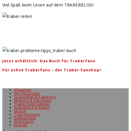
Viel Spaß beim Lesen auf dem TRABERBLOG!
Jetzt erhältlich: Das Buch für Traberfans
Für echte Traberfans – der Traber-Fanshop!
Allgemein
Der Heuboden
Gesundheit & Fütterung
Meinung & Interviews
Traber International
Ausbildung & Reiten
Service
Trabrennsport
Datenschutz
Impressum
Kontakt