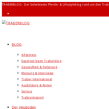
Zum
TRABERBLOG - Der beliebteste Pferde- & Lifestyleblog rund um den Trab
Inhalt
springen
BLOG
Allgemein
Experten beim Traberblog
Gesundheit & Fütterung
Meinung & Interviews
Traber International
Ausbildung & Reiten
Service
Trabrennsport
Der Heuboden