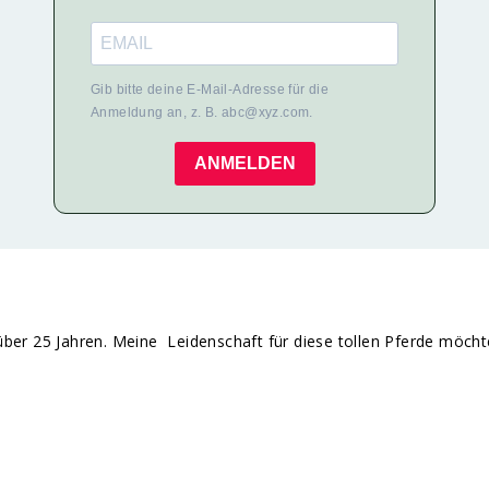
Gib bitte deine E-Mail-Adresse für die
Anmeldung an, z. B. abc@xyz.com.
ANMELDEN
it über 25 Jahren. Meine Leidenschaft für diese tollen Pferde möch