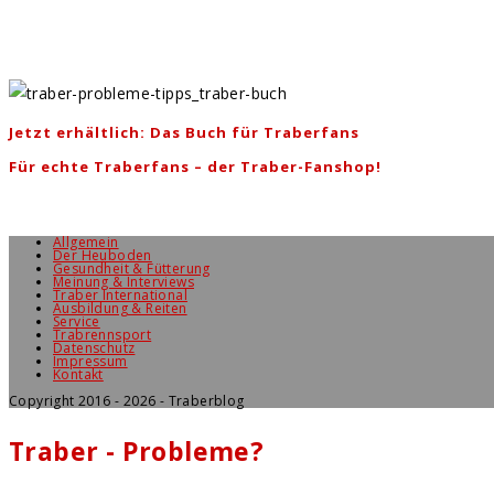
Jetzt erhältlich: Das Buch für Traberfans
Für echte Traberfans – der Traber-Fanshop!
Allgemein
Der Heuboden
Gesundheit & Fütterung
Meinung & Interviews
Traber International
Ausbildung & Reiten
Service
Trabrennsport
Datenschutz
Impressum
Kontakt
Copyright 2016 - 2026 - Traberblog
Traber - Probleme?