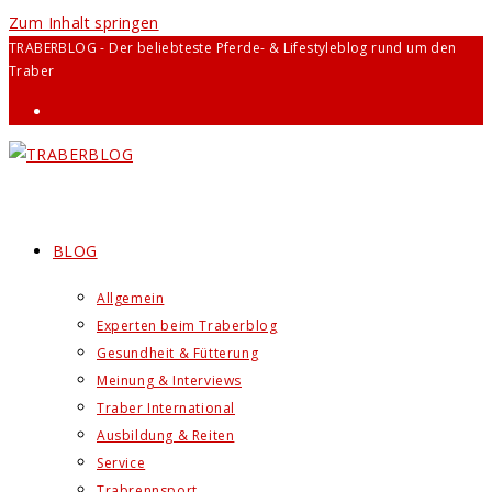
Zum Inhalt springen
TRABERBLOG - Der beliebteste Pferde- & Lifestyleblog rund um den
Traber
BLOG
Allgemein
Experten beim Traberblog
Gesundheit & Fütterung
Meinung & Interviews
Traber International
Ausbildung & Reiten
Service
Trabrennsport