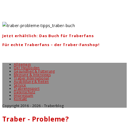
Jetzt erhältlich: Das Buch für Traberfans
Für echte Traberfans – der Traber-Fanshop!
Allgemein
Der Heuboden
Gesundheit & Fütterung
Meinung & Interviews
Traber International
Ausbildung & Reiten
Service
Trabrennsport
Datenschutz
Impressum
Kontakt
Copyright 2016 - 2026 - Traberblog
Traber - Probleme?