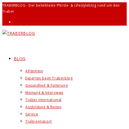
Zum
TRABERBLOG - Der beliebteste Pferde- & Lifestyleblog rund um den
Traber
Inhalt
springen
BLOG
Allgemein
Experten beim Traberblog
Gesundheit & Fütterung
Meinung & Interviews
Traber International
Ausbildung & Reiten
Service
Trabrennsport