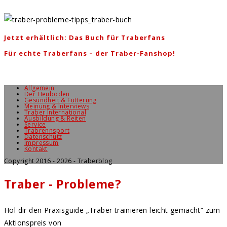
Jetzt erhältlich: Das Buch für Traberfans
Für echte Traberfans – der Traber-Fanshop!
Allgemein
Der Heuboden
Gesundheit & Fütterung
Meinung & Interviews
Traber International
Ausbildung & Reiten
Service
Trabrennsport
Datenschutz
Impressum
Kontakt
Copyright 2016 - 2026 - Traberblog
Traber - Probleme?
Hol dir den Praxisguide „Traber trainieren leicht gemacht“ zum
Aktionspreis von