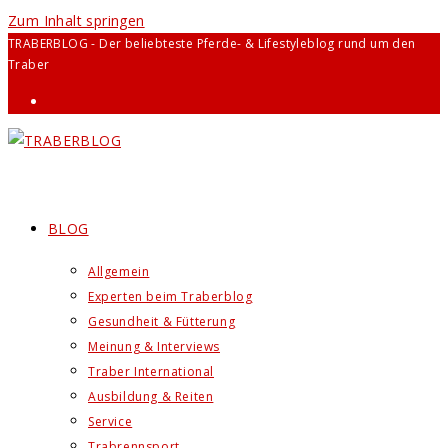
Zum Inhalt springen
TRABERBLOG - Der beliebteste Pferde- & Lifestyleblog rund um den
Traber
BLOG
Allgemein
Experten beim Traberblog
Gesundheit & Fütterung
Meinung & Interviews
Traber International
Ausbildung & Reiten
Service
Trabrennsport