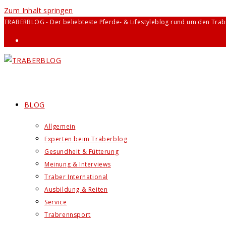
Zum Inhalt springen
TRABERBLOG - Der beliebteste Pferde- & Lifestyleblog rund um den Trab
BLOG
Allgemein
Experten beim Traberblog
Gesundheit & Fütterung
Meinung & Interviews
Traber International
Ausbildung & Reiten
Service
Trabrennsport