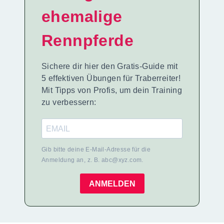
ehemalige
Rennpferde
Sichere dir hier den Gratis-Guide mit
5 effektiven Übungen für Traberreiter!
Mit Tipps von Profis, um dein Training
zu verbessern:
Gib bitte deine E-Mail-Adresse für die
Anmeldung an, z. B. abc@xyz.com.
ANMELDEN