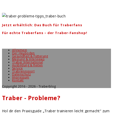
Jetzt erhältlich: Das Buch für Traberfans
Für echte Traberfans – der Traber-Fanshop!
Allgemein
Der Heuboden
Gesundheit & Fütterung
Meinung & Interviews
Traber International
Ausbildung & Reiten
Service
Trabrennsport
Datenschutz
Impressum
Kontakt
Copyright 2016 - 2026 - Traberblog
Traber - Probleme?
Hol dir den Praxisguide „Traber trainieren leicht gemacht“ zum