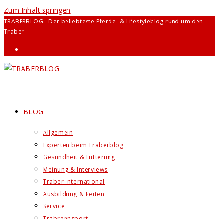
Zum Inhalt springen
TRABERBLOG - Der beliebteste Pferde- & Lifestyleblog rund um den
Traber
BLOG
Allgemein
Experten beim Traberblog
Gesundheit & Fütterung
Meinung & Interviews
Traber International
Ausbildung & Reiten
Service
Trabrennsport