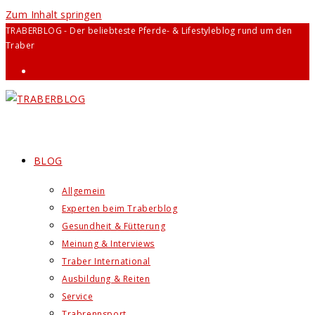
Zum Inhalt springen
TRABERBLOG - Der beliebteste Pferde- & Lifestyleblog rund um den
Traber
BLOG
Allgemein
Experten beim Traberblog
Gesundheit & Fütterung
Meinung & Interviews
Traber International
Ausbildung & Reiten
Service
Trabrennsport