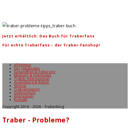
Jetzt erhältlich: Das Buch für Traberfans
Für echte Traberfans – der Traber-Fanshop!
Allgemein
Der Heuboden
Gesundheit & Fütterung
Meinung & Interviews
Traber International
Ausbildung & Reiten
Service
Trabrennsport
Datenschutz
Impressum
Kontakt
Copyright 2016 - 2026 - Traberblog
Traber - Probleme?