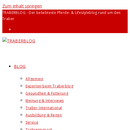
Zum Inhalt springen
TRABERBLOG - Der beliebteste Pferde- & Lifestyleblog rund um den
Traber
BLOG
Allgemein
Experten beim Traberblog
Gesundheit & Fütterung
Meinung & Interviews
Traber International
Ausbildung & Reiten
Service
Trabrennsport