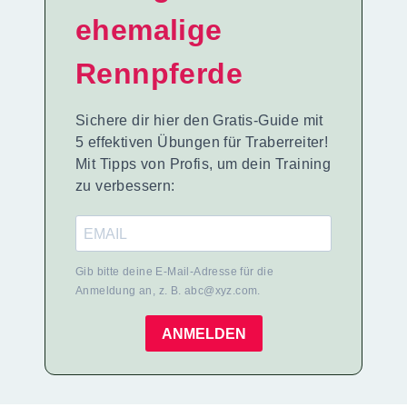
ehemalige
Rennpferde
Sichere dir hier den Gratis-Guide mit
5 effektiven Übungen für Traberreiter!
Mit Tipps von Profis, um dein Training
zu verbessern:
Gib bitte deine E-Mail-Adresse für die
Anmeldung an, z. B. abc@xyz.com.
ANMELDEN