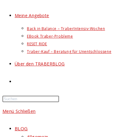
Meine Angebote
Back in Balance – TraberIntensiv-Wochen
EBook Traber-Probleme
RESET RIDE
Traber-Kauf – Beratung für Unentschlossene
Über den TRABERBLOG
Website-
Suche
Menü
Schließen
umschalten
BLOG
Allgemein