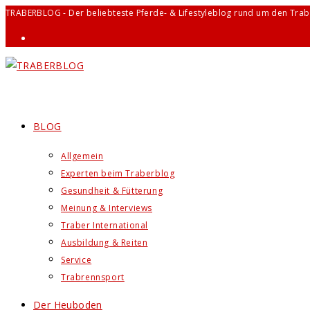
Zum
TRABERBLOG - Der beliebteste Pferde- & Lifestyleblog rund um den Trab
Inhalt
springen
BLOG
Allgemein
Experten beim Traberblog
Gesundheit & Fütterung
Meinung & Interviews
Traber International
Ausbildung & Reiten
Service
Trabrennsport
Der Heuboden