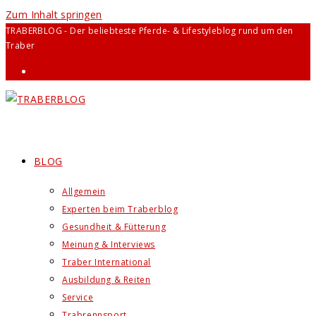
Zum Inhalt springen
TRABERBLOG - Der beliebteste Pferde- & Lifestyleblog rund um den
Traber
BLOG
Allgemein
Experten beim Traberblog
Gesundheit & Fütterung
Meinung & Interviews
Traber International
Ausbildung & Reiten
Service
Trabrennsport