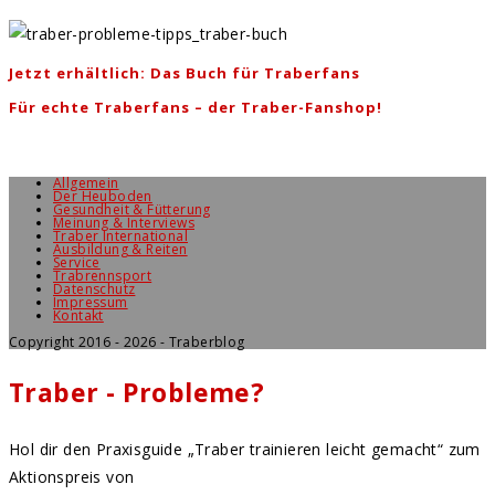
Jetzt erhältlich: Das Buch für Traberfans
Für echte Traberfans – der Traber-Fanshop!
Allgemein
Der Heuboden
Gesundheit & Fütterung
Meinung & Interviews
Traber International
Ausbildung & Reiten
Service
Trabrennsport
Datenschutz
Impressum
Kontakt
Copyright 2016 - 2026 - Traberblog
Traber - Probleme?
Hol dir den Praxisguide „Traber trainieren leicht gemacht“ zum
Aktionspreis von